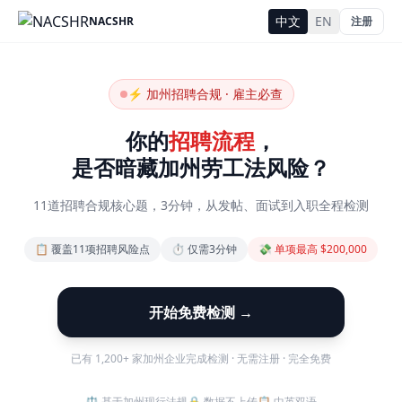
中文
EN
NACSHR
注册
⚡ 加州招聘合规 · 雇主必查
你的
招聘流程
，
是否暗藏加州劳工法风险？
11道招聘合规核心题，3分钟，从发帖、面试到入职全程检测
📋 覆盖11项招聘风险点
⏱ 仅需3分钟
💸 单项最高 $200,000
开始免费检测 →
已有 1,200+ 家加州企业完成检测 · 无需注册 · 完全免费
⚖️
基于加州现行法规
🔒
数据不上传
📋
中英双语