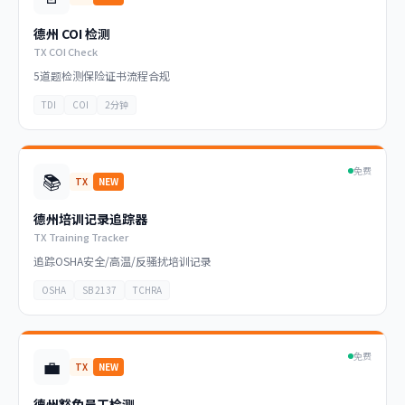
德州 COI 检测
TX COI Check
5道题检测保险证书流程合规
TDI
COI
2分钟
免费
📚
TX
NEW
德州培训记录追踪器
TX Training Tracker
追踪OSHA安全/高温/反骚扰培训记录
OSHA
SB 2137
TCHRA
免费
💼
TX
NEW
德州豁免员工检测