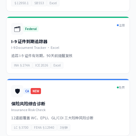
§12950.1
SB 553
Excel
注册
🗂️
Federal
I-9 证件到期追踪器
I-9 Document Tracker · Excel
追踪 I-9 证件有效期，90天前提醒复核
INA §274A
ICE 2026
Excel
免费
🛡️
CA
NEW
保险风险综合诊断
Insurance Risk Check
12道题覆盖 WC、EPLI、GL/COI 三大险种风险诊断
LC §3700
FEHA §12940
3分钟