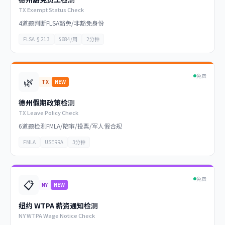
TX Exempt Status Check
4道题判断FLSA豁免/非豁免身份
FLSA §213
$684/周
2分钟
免费
🌿
TX
NEW
德州假期政策检测
TX Leave Policy Check
6道题检测FMLA/陪审/投票/军人假合规
FMLA
USERRA
3分钟
免费
📋
NY
NEW
纽约 WTPA 薪资通知检测
NY WTPA Wage Notice Check