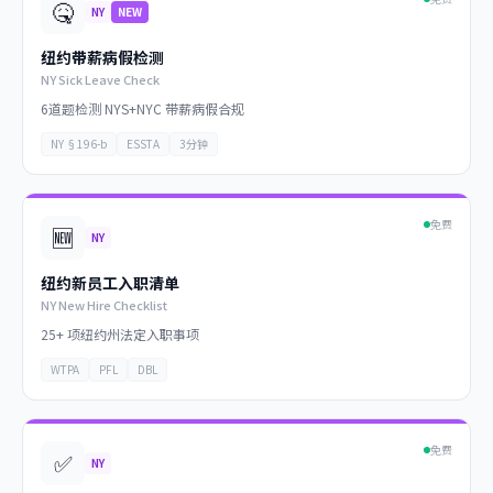
🤒
NY
NEW
纽约带薪病假检测
NY Sick Leave Check
6道题检测 NYS+NYC 带薪病假合规
NY §196-b
ESSTA
3分钟
免费
🆕
NY
纽约新员工入职清单
NY New Hire Checklist
25+ 项纽约州法定入职事项
WTPA
PFL
DBL
免费
✅
NY