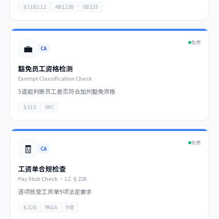
§1182.12
AB 1228
SB 525
免费
💼
CA
豁免员工资格检测
Exempt Classification Check
5道题判断员工是否符合加州豁免资格
§515
IWC
免费
🧾
CA
工资单合规检查
Pay Stub Check · LC §226
逐项核查工资单9项法定要求
§226
PAGA
9项