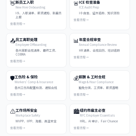
👋
🚨
新员工入职
ICE 检查准备
New Hire Onboarding
ICE Audit Prep
I-9、入职清单、薪资通知、新雇员
I-9 自查、证件追踪、知识测验
上报
查看流程
→
查看流程
→
📤
📊
员工离职处理
年度合规审查
Employee Offboarding
Annual Compliance Review
各州离职合规清单、最终工资、
HR 清单、合规日历、培训追踪
COBRA
查看流程
→
查看流程
→
🛡️
💰
工伤险 & 保险
薪酬 & 工时合规
Workers' Comp & Insurance
Wage & Hour Compliance
各州工伤险配置检测、通知合规
豁免分类、工资单、薪资透明
查看流程
→
查看流程
→
⚠️
🏙️
工作场所安全
纽约市雇主必查
Workplace Safety
NYC Employer Essentials
WVPP、IIPP、海报、高温安全
HRL、AI 审计、Fair Chance
查看流程
→
查看流程
→