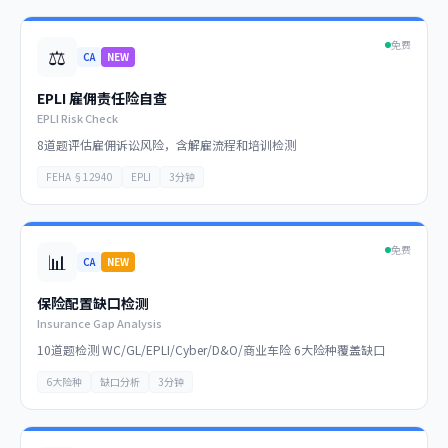
免费
⚖️
CA
NEW
EPLI 雇佣责任险自查
EPLI Risk Check
8道题评估雇佣诉讼风险，含解雇流程和培训检测
FEHA §12940
EPLI
3分钟
免费
📊
CA
NEW
保险配置缺口检测
Insurance Gap Analysis
10道题检测 WC/GL/EPLI/Cyber/D&O/商业车险 6大险种覆盖缺口
6大险种
缺口分析
3分钟