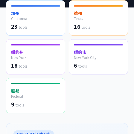
加州
德州
California
Texas
23
16
tools
tools
纽约州
纽约市
New York
New York City
18
6
tools
tools
联邦
Federal
9
tools
NACSHR Playbook