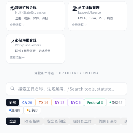
🌎
🏖️
跨州扩展合规
员工请假管理
Multi-State Expansion
Leave of Absence
注册、税务、保险、海报
FMLA、CFRA、PFL、病假
查看流程
→
查看流程
→
📌
必贴海报合规
Workplace Posters
联邦 + 州级海报一站式检测
查看流程
→
或按条件筛选 · OR FILTER BY CRITERIA
全部
CA
26
TX
16
NY
18
NYC
6
Federal
8
免费
63
注册
8
订阅
3
全部
I-9 & 招聘
安全 & 保险
薪酬 & 工时
假期 & 离职
通知 