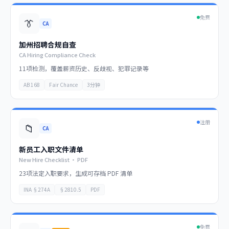
免费
👔
CA
加州招聘合规自查
CA Hiring Compliance Check
11项检测，覆盖薪资历史、反歧视、犯罪记录等
AB 168
Fair Chance
3分钟
注册
📁
CA
新员工入职文件清单
New Hire Checklist · PDF
23项法定入职要求，生成可存档 PDF 清单
INA §274A
§2810.5
PDF
免费