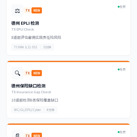
免费
⚖️
TX
NEW
德州 EPLI 检测
TX EPLI Check
8道题评估雇佣实践责任险风险
TCHRA §21.051
3分钟
免费
🔍
TX
NEW
德州保险缺口检测
TX Insurance Gap Check
10道题检测6类保险覆盖缺口
WC/GL/EPLI/Cyber
4分钟
免费
📄
TX
NEW