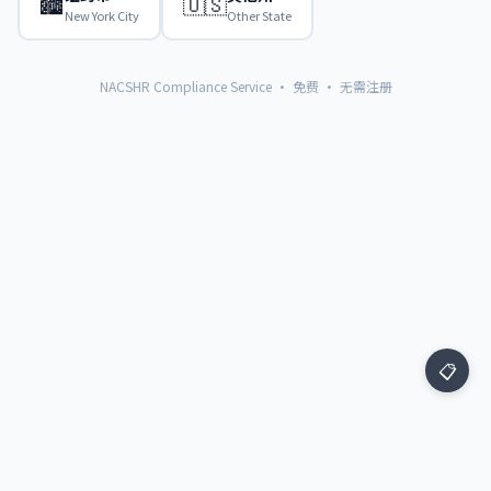
🏙️
🇺🇸
New York City
Other State
NACSHR Compliance Service · 免费 · 无需注册
📋