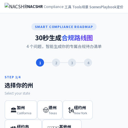
NACSHR
Compliance
工具 Tools
场景 Scenes
Playbook
定价
SMART COMPLIANCE ROADMAP
30秒生成
合规路线图
4 个问题，智能生成你的专属合规待办清单
1
2
3
4
STEP
1
/4
选择你的州
Select your state
加州
德州
纽约州
🏛️
🤠
🗽
California
Texas
New York
纽约市
其他州