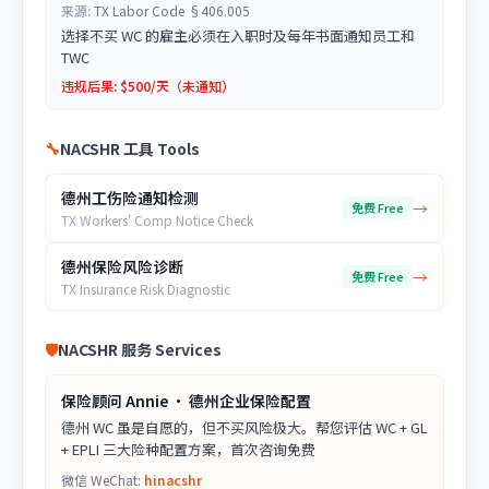
来源:
TX Labor Code §406.005
选择不买 WC 的雇主必须在入职时及每年书面通知员工和
TWC
违规后果:
$500/天（未通知）
🔧
NACSHR 工具 Tools
德州工伤险通知检测
→
免费 Free
TX Workers' Comp Notice Check
德州保险风险诊断
→
免费 Free
TX Insurance Risk Diagnostic
🛡
NACSHR 服务 Services
保险顾问 Annie · 德州企业保险配置
德州 WC 虽是自愿的，但不买风险极大。帮您评估 WC + GL
+ EPLI 三大险种配置方案，首次咨询免费
微信 WeChat:
hinacshr