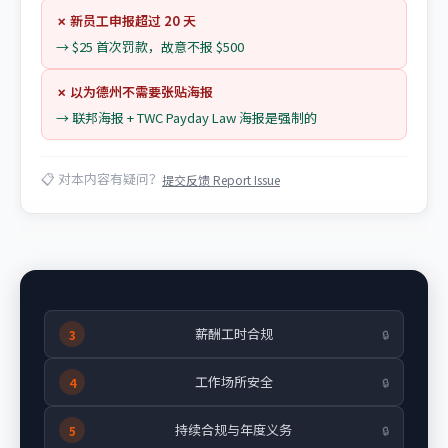
✗
新员工申报超过 20 天
→
$25 首次罚款，故意不报 $500
✗
以为德州不需要张贴海报
→
联邦海报 + TWC Payday Law 海报是强制的
📋
对本内容有疑问？
提交反馈 Report Issue
薪酬工时合规
3
🔒
工作场所安全
4
🔒
持续合规与年度义务
5
🔒