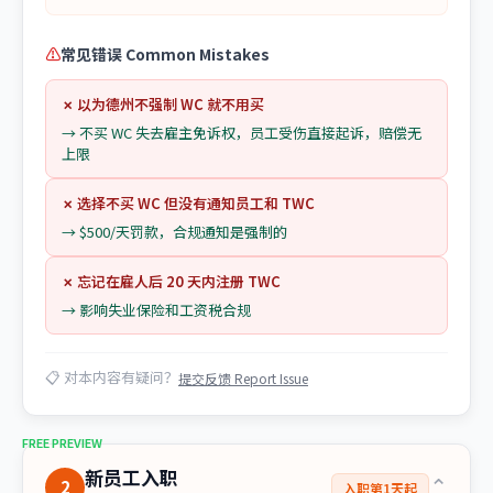
⚠
常见错误 Common Mistakes
✗
以为德州不强制 WC 就不用买
→
不买 WC 失去雇主免诉权，员工受伤直接起诉，赔偿无
上限
✗
选择不买 WC 但没有通知员工和 TWC
→
$500/天罚款，合规通知是强制的
✗
忘记在雇人后 20 天内注册 TWC
→
影响失业保险和工资税合规
📋
对本内容有疑问？
提交反馈 Report Issue
FREE PREVIEW
新员工入职
⌄
2
入职第1天起