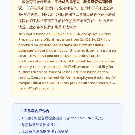
一般教育和参考用途，
不构成法律意见、税务建议或保险建
议
。 工具结果不应替代专业法律咨询。使用本工具不建立律
师-客户关系。 NACSHR 对因使用本工具做出的任何商业决策
或因信赖工具结果而产生的任何损失不承担责任。 如遇复杂
情况，建议咨询持牌
加州
劳工法律师。
This tool is based on
SB 553 / Cal/OSHA Workplace Violence
Prevention
and official resources from
Cal/OSHA, DIR
. It is
provided for
general educational and informational
purposes only
and does not constitute legal, tax, or insurance
advice. Results should not be used as a substitute for
professional legal counsel. Use of this tool does not create an
attorney-client relationship. NACSHR assumes no liability for
business decisions made or losses incurred based on tool
results. Consult a licensed
California
employment attorney for
complex situations. NACSHR can provide attorney referrals →
nacshr818@gmail.com
📄 工作表内容包含
10 项结构化合规检查项目（含 Yes / No / N/A 状态）
✓
每项检查结果附备注栏
✓
上次审查以来的事件记录摘要
✓