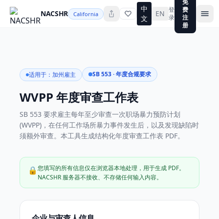
免
中
登
费
NACSHR
EN
California
录
注
文
册
SB 553 · 年度合规要求
适用于：加州雇主
WVPP 年度审查工作表
SB 553 要求雇主每年至少审查一次职场暴力预防计划
(WVPP)，在任何工作场所暴力事件发生后，以及发现缺陷时
须额外审查。本工具生成结构化年度审查工作表 PDF。
您填写的所有信息仅在浏览器本地处理，用于生成 PDF。
🔒
NACSHR 服务器不接收、不存储任何输入内容。
企业与审查人信息