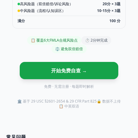
高风险题（双倍赔偿/诉讼风险）
20分 × 3题
Federal FMLA compliance self-
中风险题（流程/认知误区）
10-15分 × 3题
联邦FMLA家庭医疗假合规自查工具
满分
100
分
📋
覆盖6大FMLA合规风险点
⏱
2分钟完成
⚖️
避免双倍赔偿
开始免费自查 →
免费 · 无需注册 · 每题即时解析
🏛️
基于 29 USC §2601-2654 & 29 CFR Part 825
🔒
数据不上传
📋
中英双语
常见问题