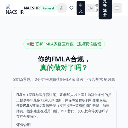
免
中
登
费
NACSHR
EN
Federal
录
注
文
册
🇺🇸 联邦FMLA家庭医疗假 · 违规双倍赔偿
你的FMLA合规，
真的做对了吗？
6道场景题，2分钟检测联邦FMLA家庭医疗假合规常见风险
FMLA（家庭与医疗假法案）要求50人以上雇主为符合条件的员
工提供每年最多12周无薪假期，并保障复职权利和健康保险。
违反FMLA可面临双倍赔偿（实际损失+等额惩罚性赔偿）加律
师费。很多雇主在适用门槛、PTO替代、复职权利等关键环节
存在合规盲区。
评分说明