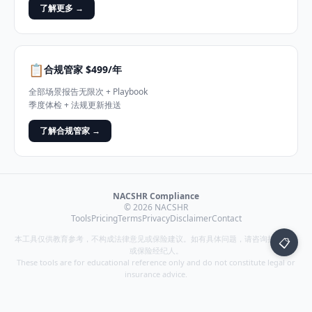
了解更多 →
📋
合规管家 $499/年
全部场景报告无限次 + Playbook
季度体检 + 法规更新推送
了解合规管家 →
NACSHR Compliance
©
2026
NACSHR
Tools
Pricing
Terms
Privacy
Disclaimer
Contact
本工具仅供教育参考，不构成法律意见或保险建议。如有具体问题，请咨询持牌律师
📋
或保险经纪人。
These tools are for educational reference only and do not constitute legal or
insurance advice.