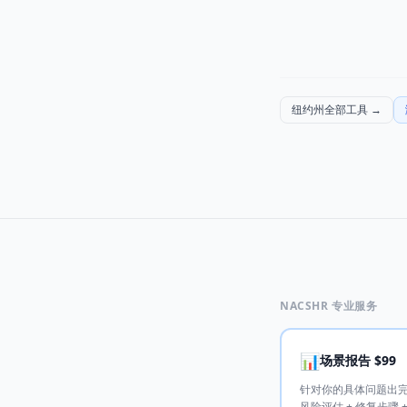
纽约州全部工具
→
NACSHR 专业服务
📊
场景报告 $99
针对你的具体问题出
风险评估 + 修复步骤 +