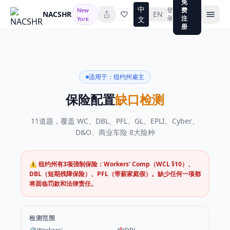
免
中
登
费
New
NACSHR
EN
录
注
文
York
册
适用于：纽约州雇主
保险配置
缺口检测
11道题，覆盖 WC、DBL、PFL、GL、EPLI、Cyber、
D&O、商业车险 8大险种
⚠️ 纽约州有3项强制保险：Workers' Comp（WCL §10）、
DBL（短期残障保险）、PFL（带薪家庭假）。缺少任何一项都
将面临罚款和法律责任。
New York business insurance g
检测范围
纽约州企业保险缺口检测工具。11道