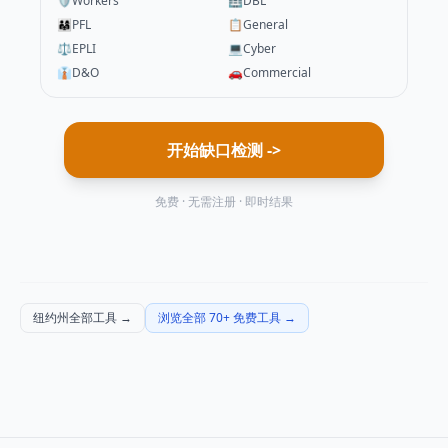
🛡️
Workers'
🏥
DBL
👨‍👩‍👧
PFL
📋
General
⚖️
EPLI
💻
Cyber
👔
D&O
🚗
Commercial
开始缺口检测 ->
免费 · 无需注册 · 即时结果
纽约州全部工具
→
浏览全部 70+ 免费工具
→