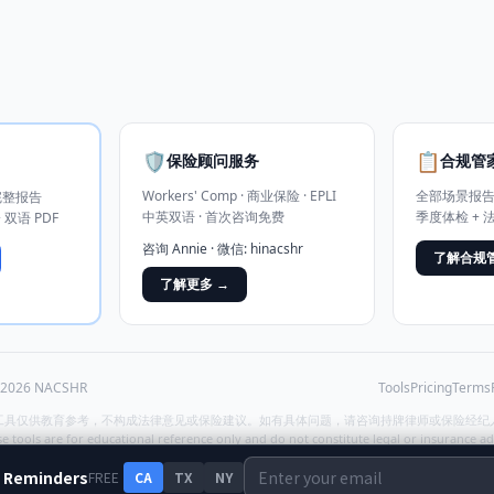
🛡️
📋
保险顾问服务
合规管家
Workers' Comp · 商业保险 · EPLI
全部场景报告无限
完整报告
中英双语 · 首次咨询免费
季度体检 +
 双语 PDF
咨询 Annie · 微信: hinacshr
了解合规管
了解更多 →
2026
NACSHR
Tools
Pricing
Terms
工具仅供教育参考，不构成法律意见或保险建议。如有具体问题，请咨询持牌律师或保险经纪
e tools are for educational reference only and do not constitute legal or insurance ad
 Reminders
FREE
CA
TX
NY