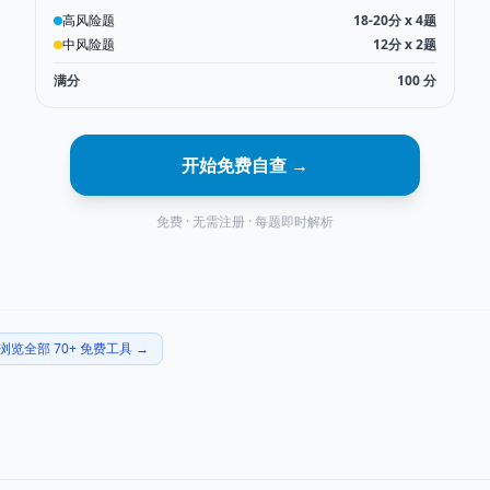
高风险题
18-20分 x 4题
中风险题
12分 x 2题
满分
100
分
开始免费自查 →
免费 · 无需注册 · 每题即时解析
浏览全部 70+ 免费工具
→