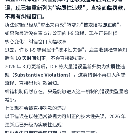
误，现已被重新列为"实质性违规"，直接面临罚款，
不再有纠错窗口。
执法逻辑已经从"查出来再改"转变为
"首次填写即正确"
。
如果你最近没有审查过公司的 I-9 流程，现在正是时候。
核心变化：纠错窗口大幅收窄
过去，许多 I-9 错误属于"技术性失误"，雇主收到检查通知
后有
10 天时间纠正
，不会直接被罚款。
2026 年 3 月更新后，ICE 将大量错误重新归类为
实质性违
规（Substantive Violations）
，这类错误不再进入纠错
流程，直接出具罚款通知。
纠错机制仍然存在，只是能够进入这一机制的错误类型显著
减少。
七类现在会被直接罚款的违规
以下错误在以往通常被视为可纠正的技术性失误，2026 年
更新后已升级为实质性违规：
缺少出生日期或受雇日期
（第一节或第二节）