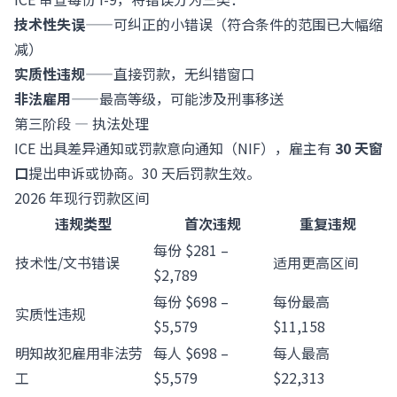
技术性失误
——可纠正的小错误（符合条件的范围已大幅缩
减）
实质性违规
——直接罚款，无纠错窗口
非法雇用
——最高等级，可能涉及刑事移送
第三阶段 — 执法处理
ICE 出具差异通知或罚款意向通知（NIF），雇主有
30 天窗
口
提出申诉或协商。30 天后罚款生效。
2026 年现行罚款区间
违规类型
首次违规
重复违规
每份 $281 –
技术性/文书错误
适用更高区间
$2,789
每份 $698 –
每份最高
实质性违规
$5,579
$11,158
明知故犯雇用非法劳
每人 $698 –
每人最高
工
$5,579
$22,313