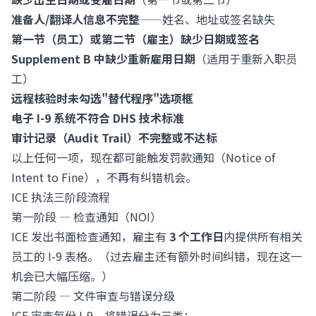
准备人/翻译人信息不完整
——姓名、地址或签名缺失
第一节（员工）或第二节（雇主）缺少日期或签名
Supplement B 中缺少重新雇用日期
（适用于重新入职员
工）
远程核验时未勾选"替代程序"选项框
电子 I-9 系统不符合 DHS 技术标准
审计记录（Audit Trail）不完整或不达标
以上任何一项，现在都可能触发罚款通知（Notice of
Intent to Fine），不再有纠错机会。
ICE 执法三阶段流程
第一阶段 — 检查通知（NOI）
ICE 发出书面检查通知，雇主有
3 个工作日
内提供所有相关
员工的 I-9 表格。（过去雇主还有额外时间纠错，现在这一
机会已大幅压缩。）
第二阶段 — 文件审查与错误分级
ICE 审查每份 I-9，将错误分为三类：