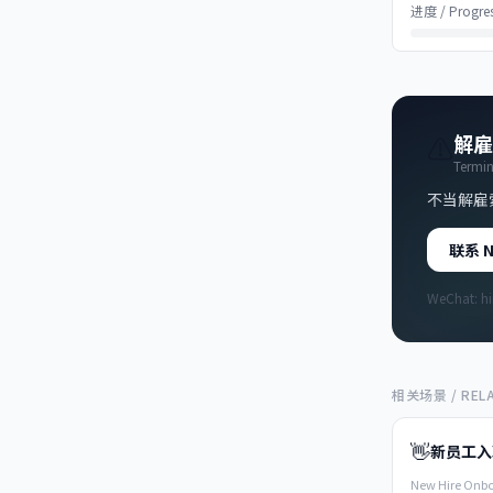
进度 / Progre
⚠️
解雇
Termina
不当解雇索
联系 N
WeChat: 
相关场景 / RELA
👋
新员工入
New Hire Onb