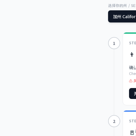
选择你的州 / SEL
加州
Califo
1
ST
👨‍
确
Chec
⚠ 
2
ST
🚪