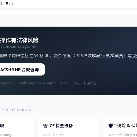
ss：
0
/
3
操作有法律风险
tion carries legal risk
赔平均赔偿超过 $40,000。复杂情况（PIP/绩效解雇/大规模裁员）建
ACSHR HR 合规咨询
hinacshr · Email: nacshr818@gmail.com · 24 小时内响应
TED SCENARIOS
🚨
🛡️
职
ICE 检查准备
工伤险 & 保
oarding
ICE Audit Prep
Workers' Comp & 