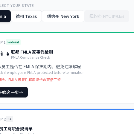
ECT YOUR STATE
纽约市
NYC
rnia
德州
Texas
纽约州
New York
即将上线
EP
1
Federal
联邦 FMLA 家事假检测
👩‍👧
FMLA Compliance Check
认员工是否在 FMLA 保护期内，避免违法解雇
k if employee is FMLA-protected before termination
风险：
FMLA 报复性解雇赔偿含双倍工资
开始这一步
→
EP
2
CA
员工离职合规清单