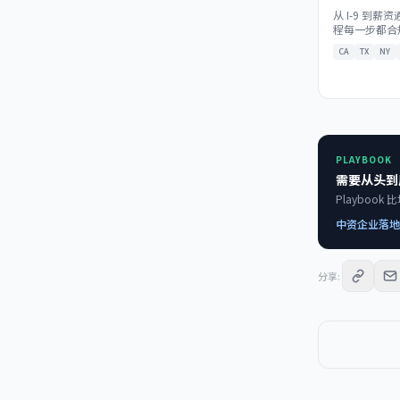
从 I-9 到
程每一步都合
CA
TX
NY
PLAYBOOK
需要从头到
Playboo
中资企业落地
分享
: