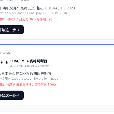
Termination Checklist
 项离职义务：最终工资时限、COBRA、DE 2320
tatutory obligations: final pay, COBRA, DE 2320
风险：
最终工资延迟罚 30 天等待期工资
开始这一步
→
EP
3
CA
CFRA/FMLA 资格判断器
👩‍👧
CFRA/FMLA Eligibility Checker
认员工是否在 CFRA 假期保护期内
fy CFRA leave protection before termination
风险：
假期内解雇属违法，赔偿可达 $40K+
开始这一步
→