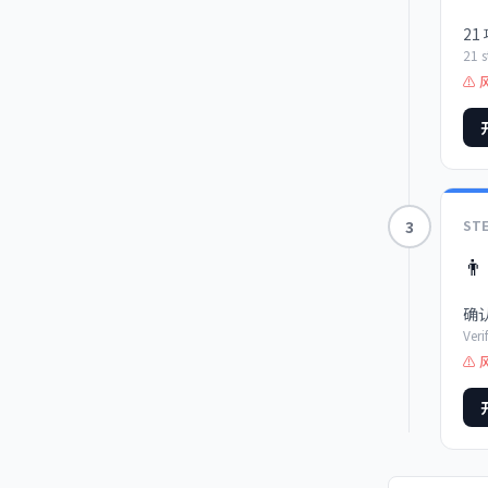
21
21 s
⚠ 
3
ST
👨‍
确
Veri
⚠ 