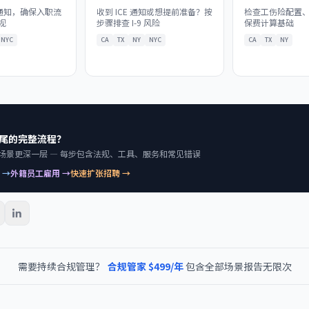
薪资通知，确保入职流
收到 ICE 通知或想提前准备？按
检查工伤险配置
规
步骤排查 I-9 风险
保费计算基础
NYC
CA
TX
NY
NYC
CA
TX
NY
尾的完整流程？
k 比场景更深一层 — 每步包含法规、工具、服务和常见错误
 →
外籍员工雇用 →
快速扩张招聘 →
需要持续合规管理？
合规管家 $499/年
包含全部场景报告无限次