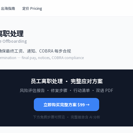
出海指南
定价 Pricing
离职处理
 Offboarding
保最终工资、通知、COBRA 每步合规
termination — final pay, notices, COBRA compliance
员工离职处理
· 完整应对方案
风险评估报告 · 修复步骤 · 行动清单 · 双语 PDF
立即购买完整方案 $99 →
下方免费步骤可预览 · 完整报告含 AI 分析